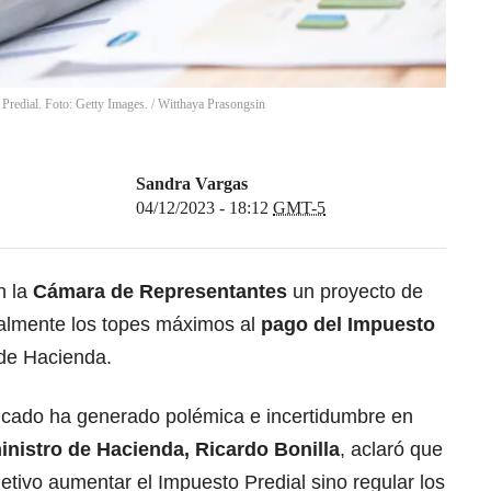
Predial. Foto: Getty Images.
/
Witthaya Prasongsin
Sandra Vargas
04/12/2023 - 18:12
GMT-5
n la
Cámara de Representantes
un proyecto de
almente los topes máximos al
pago del
Impuesto
 de Hacienda.
icado ha generado polémica e incertidumbre en
inistro de Hacienda, Ricardo Bonilla
, aclaró que
etivo aumentar el Impuesto Predial sino regular los