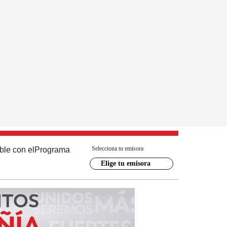
Selecciona tu emisora
ble con el
Programa
Elige tu emisora