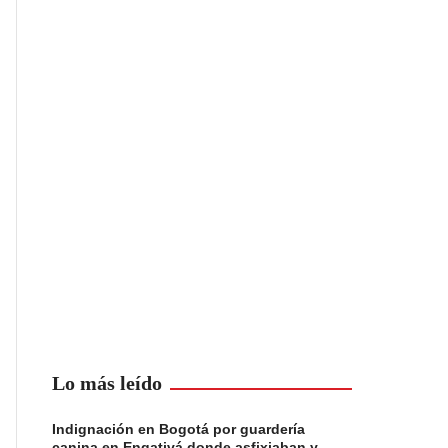
Lo más leído
Indignación en Bogotá por guardería
canina en Engativá donde asfixiaban y