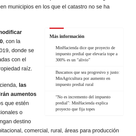
en municipios en los que el catastro no se ha
odificar
Más información
90
, con la
MinHacienda dice que proyecto de
2019, donde se
impuesto predial que elevaría tope a
adas con el
300% es un “alivio”
ropiedad raíz.
Buscamos que sea progresivo y justo:
MinAgricultura por aumento en
acienda,
las
impuesto predial rural
ndrán aumentos
“No es incremento del impuesto
los que estén
predial”: MinHacienda explica
proyecto que fija topes
cionales o
engan destino
tacional, comercial, rural, áreas para producción