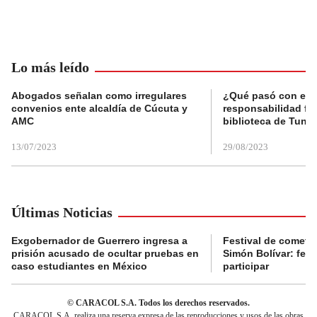
Lo más leído
Abogados señalan como irregulares
¿Qué pasó con el 
convenios ente alcaldía de Cúcuta y
responsabilidad fis
AMC
biblioteca de Tunja
13/07/2023
29/08/2023
Últimas Noticias
Exgobernador de Guerrero ingresa a
Festival de cometa
prisión acusado de ocultar pruebas en
Simón Bolívar: fec
caso estudiantes en México
participar
© CARACOL S.A. Todos los derechos reservados.
CARACOL S.A. realiza una reserva expresa de las reproducciones y usos de las obras