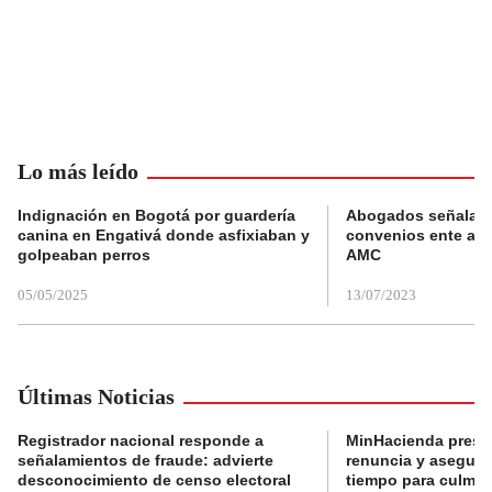
Lo más leído
Indignación en Bogotá por guardería
Abogados señalan 
canina en Engativá donde asfixiaban y
convenios ente alc
golpeaban perros
AMC
05/05/2025
13/07/2023
Últimas Noticias
Registrador nacional responde a
MinHacienda presen
señalamientos de fraude: advierte
renuncia y aseguró
desconocimiento de censo electoral
tiempo para culmina