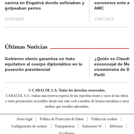
canina en Engativá donde asfixiaban y
convenios ente alc
golpeaban perros
AMC
05/05/2025
13/07/2023
Últimas Noticias
Gobierno electo garantiza un trato
¿Quién es Claudia C
equitativo al cuerpo diplomático en la
exconcejal de Mede
posesión presidencial
viceministra de De
Perfil
© CARACOL S.A. Todos los derechos reservados.
CARACOL S.A. realiza una reserva expresa de las reproducciones y usos de las obras
y otras prestaciones accesibles desde este sitio web a medios de lectura mecánica u otros
medios que resulten adecuados.
Aviso legal
Política de Protección de Datos
Política de cookies
Configuración de cookies
Transparencia
Soluciones W
Teléfonos
Escríbanos