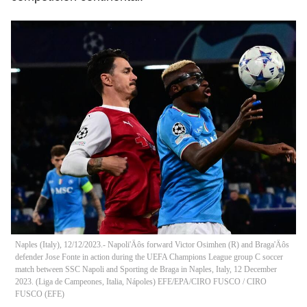
Naples (Italy), 12/12/2023.- Napoli'Äôs forward Victor Osimhen (R) and Braga'Äôs
defender Jose Fonte in action during the UEFA Champions League group C soccer
match between SSC Napoli and Sporting de Braga in Naples, Italy, 12 December
2023. (Liga de Campeones, Italia, Nápoles) EFE/EPA/CIRO FUSCO
/
CIRO
FUSCO
(
EFE
)