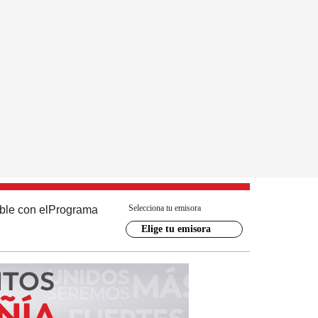
Selecciona tu emisora
ble con el
Programa
Elige tu emisora