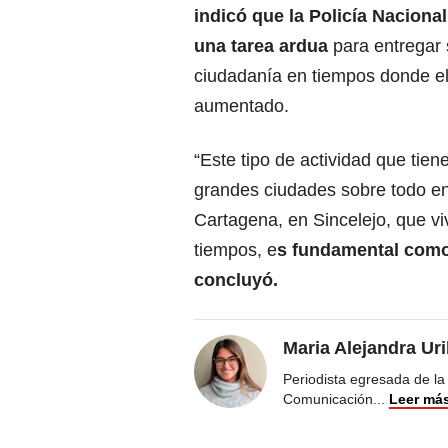
indicó que la
Policía Naciona
una tarea ardua
para entregar 
ciudadanía en tiempos donde el
aumentado.
“Este tipo de actividad que tie
grandes ciudades sobre todo en
Cartagena, en Sincelejo, que vi
tiempos, e
s fundamental como u
concluyó.
Maria Alejandra Ur
Periodista egresada de la
Comunicación
...
Leer má