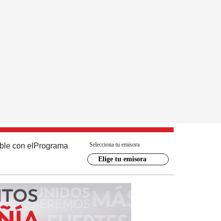
Selecciona tu emisora
ble con el
Programa
Elige tu emisora