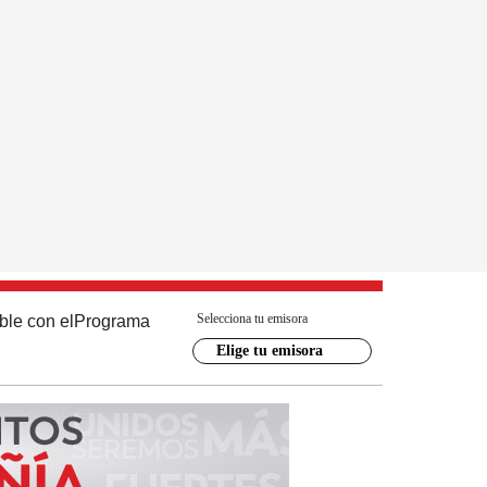
Selecciona tu emisora
ble con el
Programa
Elige tu emisora