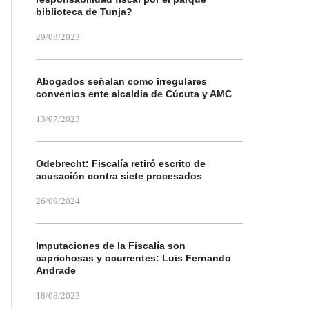
biblioteca de Tunja?
29/08/2023
Abogados señalan como irregulares
convenios ente alcaldía de Cúcuta y AMC
13/07/2023
Odebrecht: Fiscalía retiró escrito de
acusación contra siete procesados
26/09/2024
Imputaciones de la Fiscalía son
caprichosas y ocurrentes: Luis Fernando
Andrade
18/08/2023