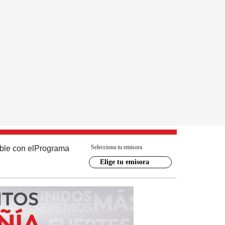
Selecciona tu emisora
ble con el
Programa
Elige tu emisora