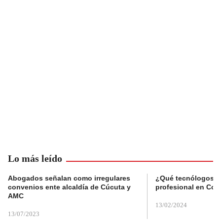
Lo más leído
Abogados señalan como irregulares
¿Qué tecnólogos re
convenios ente alcaldía de Cúcuta y
profesional en Col
AMC
13/02/2024
13/07/2023