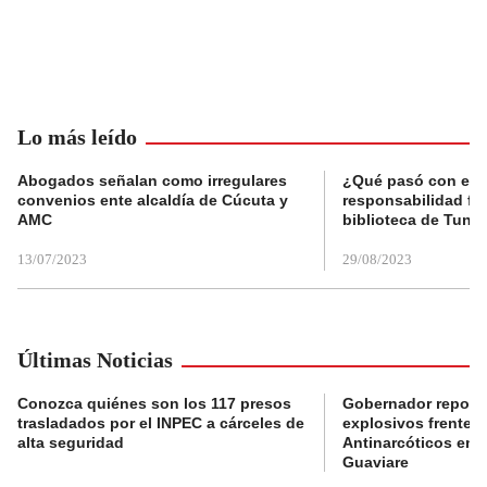
Lo más leído
Abogados señalan como irregulares
¿Qué pasó con el 
convenios ente alcaldía de Cúcuta y
responsabilidad fis
AMC
biblioteca de Tunja
13/07/2023
29/08/2023
Últimas Noticias
Conozca quiénes son los 117 presos
Gobernador reporta
trasladados por el INPEC a cárceles de
explosivos frente 
alta seguridad
Antinarcóticos en 
Guaviare