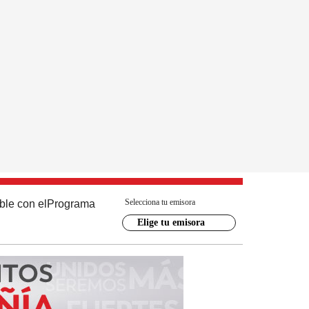
Selecciona tu emisora
ble con el
Programa
Elige tu emisora