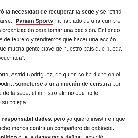
ó la necesidad de recuperar la sede
y se refirió
arse: “
Panam Sports
ha hablado de una cumbre
a organización para tomar una decisión. Entiendo
as de febrero y tendremos que hacer una acción
a que mucha gente clave de nuestro país que pueda
scuchada”.
orte, Astrid Rodríguez, de quien se ha dicho en el
podría
someterse a una moción de censura
por
 de la sede, el ministro afirmó que no le
e su colega.
 responsabilidades
, pero yo quiero insistir en que
cho menos contra un compañero de gabinete.
olítico
que la democracia defina”, advirtió.