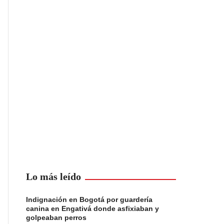
Lo más leído
Indignación en Bogotá por guardería
canina en Engativá donde asfixiaban y
golpeaban perros