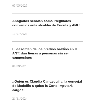
05/05/2025
Abogados señalan como irregulares
convenios ente alcaldía de Cúcuta y AMC
13/07/2023
El desorden de los predios baldíos en la
ANT: dan tierras a personas sin ser
campesinos
06/09/2023
¿Quién es Claudia Carrasquilla, la concejal
de Medellín a quien la Corte imputará
cargos?
21/11/2024