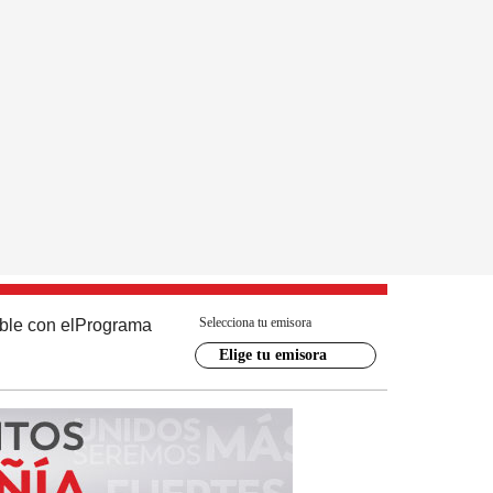
Selecciona tu emisora
ble con el
Programa
Elige tu emisora