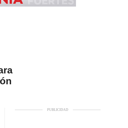
ara
ión