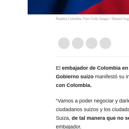
Bandera Colombia. Foto: Getty Images
/
Manuel Aug
El
embajador de Colombia en 
Gobierno suizo
manifestó su i
con Colombia.
“Vamos a poder negociar y darl
ciudadanos suizos y los ciuda
Suiza,
de tal manera que no s
embajador.