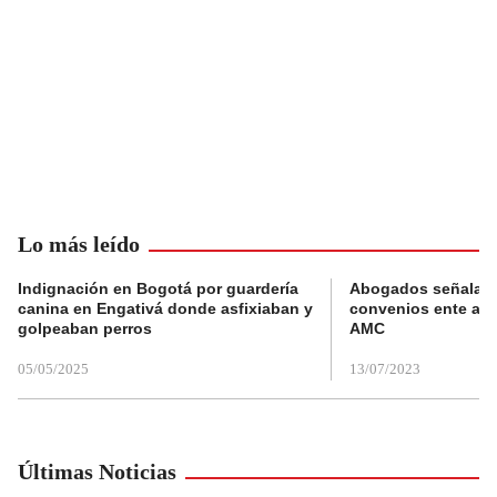
Lo más leído
Indignación en Bogotá por guardería
Abogados señalan 
canina en Engativá donde asfixiaban y
convenios ente alc
golpeaban perros
AMC
05/05/2025
13/07/2023
Últimas Noticias