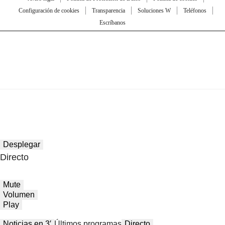
Configuración de cookies
Transparencia
Soluciones W
Teléfonos
Escríbanos
Desplegar
Directo
Mute
Volumen
Play
Noticias en 3′
Últimos programas
Directo