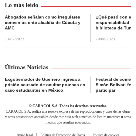
Lo más leído
Abogados señalan como irregulares
¿Qué pasó con el 
convenios ente alcaldía de Cúcuta y
responsabilidad fis
AMC
biblioteca de Tunja
13/07/2023
29/08/2023
Últimas Noticias
Exgobernador de Guerrero ingresa a
Festival de cometa
prisión acusado de ocultar pruebas en
Simón Bolívar: fec
caso estudiantes en México
participar
© CARACOL S.A. Todos los derechos reservados.
CARACOL S.A. realiza una reserva expresa de las reproducciones y usos de las obras
y otras prestaciones accesibles desde este sitio web a medios de lectura mecánica u otros
medios que resulten adecuados.
Aviso legal
Política de Protección de Datos
Política de cookies