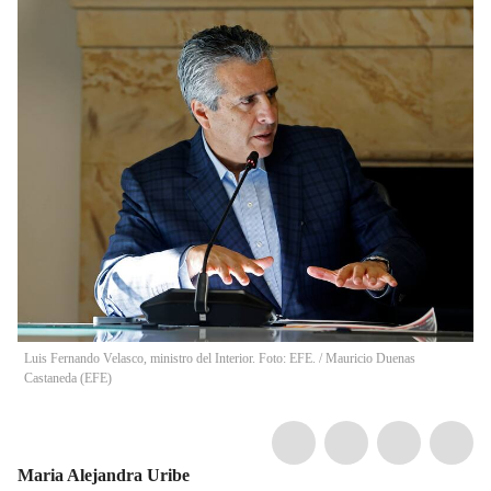
Luis Fernando Velasco, ministro del Interior. Foto: EFE.
/
Mauricio Duenas
Castaneda
(
EFE
)
Maria Alejandra Uribe