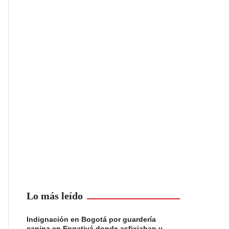
Lo más leído
Indignación en Bogotá por guardería
canina en Engativá donde asfixiaban y