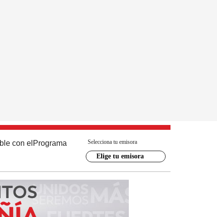
Selecciona tu emisora
ble con el
Programa
Elige tu emisora