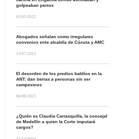
golpeaban perros
05/05/2025
Abogados señalan como irregulares
convenios ente alcaldía de Cúcuta y AMC
13/07/2023
El desorden de los predios baldíos en la
ANT: dan tierras a personas sin ser
campesinos
06/09/2023
¿Quién es Claudia Carrasquilla, la concejal
de Medellín a quien la Corte imputará
cargos?
21/11/2024