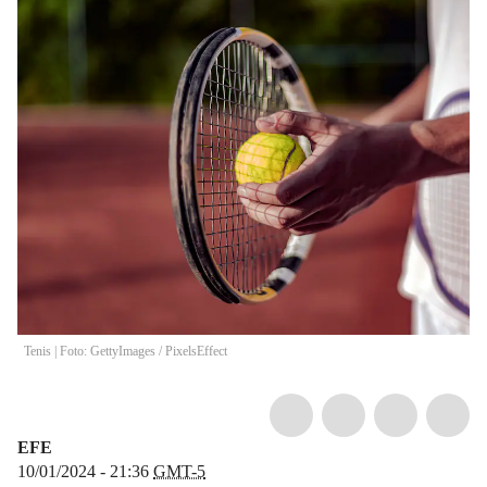
Tenis | Foto: GettyImages
/
PixelsEffect
EFE
10/01/2024 - 21:36
GMT-5