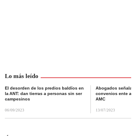
Lo más leído
El desorden de los predios baldíos en
Abogados señalan 
la ANT: dan tierras a personas sin ser
convenios ente alc
campesinos
AMC
06/09/2023
13/07/2023