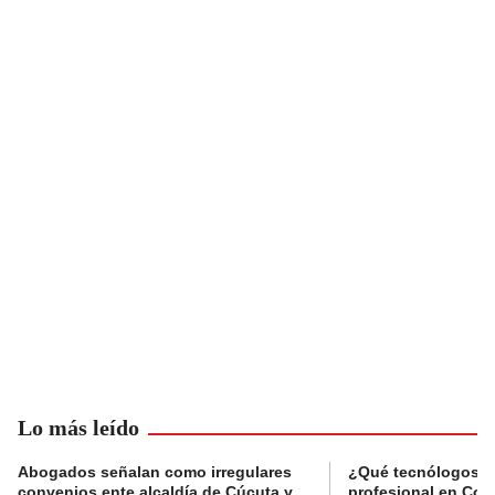
Lo más leído
Abogados señalan como irregulares
¿Qué tecnólogos re
convenios ente alcaldía de Cúcuta y
profesional en Col