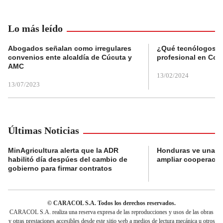
Lo más leído
Abogados señalan como irregulares
¿Qué tecnólogos re
convenios ente alcaldía de Cúcuta y
profesional en Col
AMC
13/02/2024
13/07/2023
Últimas Noticias
MinAgricultura alerta que la ADR
Honduras ve una o
habilitó día despúes del cambio de
ampliar cooperaci
gobierno para firmar contratos
© CARACOL S.A. Todos los derechos reservados.
CARACOL S.A. realiza una reserva expresa de las reproducciones y usos de las obras
y otras prestaciones accesibles desde este sitio web a medios de lectura mecánica u otros