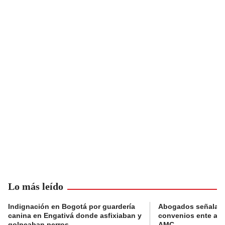
Lo más leído
Indignación en Bogotá por guardería
Abogados señalan 
canina en Engativá donde asfixiaban y
convenios ente alc
golpeaban perros
AMC