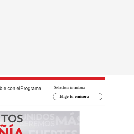
Selecciona tu emisora
ble con el
Programa
Elige tu emisora