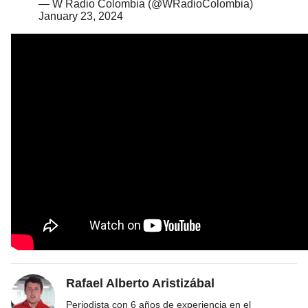
— W Radio Colombia (@WRadioColombia)
January 23, 2024
Rafael Alberto Aristizábal
Periodista con 6 años de experiencia en el