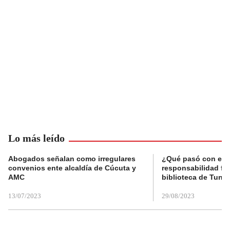
Lo más leído
Abogados señalan como irregulares
¿Qué pasó con el 
convenios ente alcaldía de Cúcuta y
responsabilidad fis
AMC
biblioteca de Tunja
13/07/2023
29/08/2023