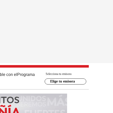
Selecciona tu emisora
ble con el
Programa
Elige tu emisora