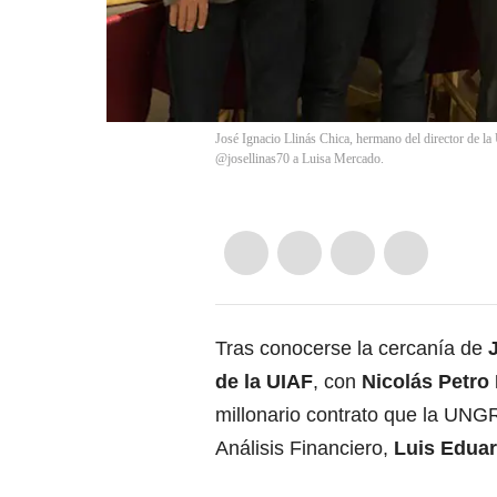
José Ignacio Llinás Chica, hermano del director de la
@josellinas70 a Luisa Mercado.
Tras conocerse la cercanía de
de la UIAF
, con
Nicolás Petro
millonario contrato que la UNGR
Análisis Financiero,
Luis Eduar