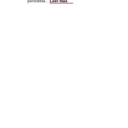
periodista
...
Leer más