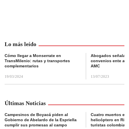
Lo más leído
Cómo llegar a Monserrate en
Abogados señalan 
TransMilenio: rutas y transportes
convenios ente alc
complementarios
AMC
19/03/2024
13/07/2023
Últimas Noticias
Campesinos de Boyacá piden al
Cuatro muertos en 
Gobierno de Abelardo de la Espriella
helicóptero en Rio,
cumplir sus promesas al campo
turistas colombian