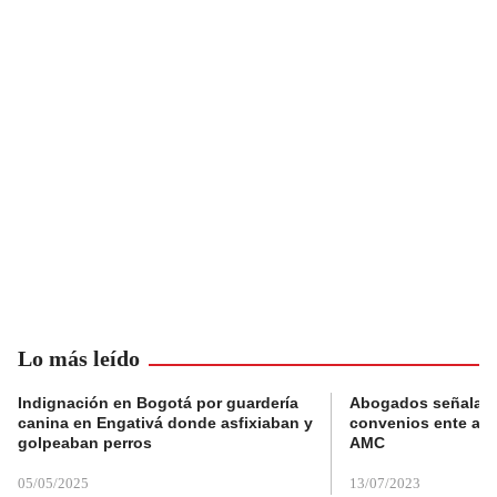
Lo más leído
Indignación en Bogotá por guardería
Abogados señalan 
canina en Engativá donde asfixiaban y
convenios ente alc
golpeaban perros
AMC
05/05/2025
13/07/2023