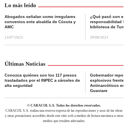
Lo más leído
Abogados señalan como irregulares
¿Qué pasó con el 
convenios ente alcaldía de Cúcuta y
responsabilidad fis
AMC
biblioteca de Tunja
13/07/2023
29/08/2023
Últimas Noticias
Conozca quiénes son los 117 presos
Gobernador reporta
trasladados por el INPEC a cárceles de
explosivos frente 
alta seguridad
Antinarcóticos en 
Guaviare
© CARACOL S.A. Todos los derechos reservados.
CARACOL S.A. realiza una reserva expresa de las reproducciones y usos de las obras
y otras prestaciones accesibles desde este sitio web a medios de lectura mecánica u otros
medios que resulten adecuados.