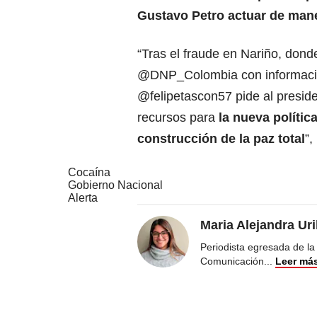
Gustavo Petro actuar de mane
“Tras el fraude en Nariño, dond
@DNP_Colombia con informació
@felipetascon57 pide al preside
recursos para
la nueva polític
construcción de la paz total
”,
Cocaína
Gobierno Nacional
Alerta
Maria Alejandra Ur
Periodista egresada de la
Comunicación
...
Leer má