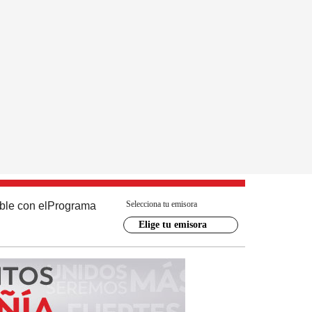
Selecciona tu emisora
ble con el
Programa
Elige tu emisora