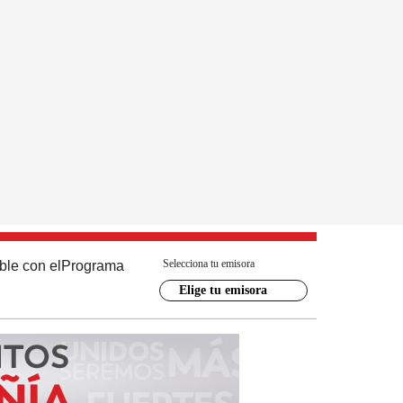
Selecciona tu emisora
ble con el
Programa
Elige tu emisora