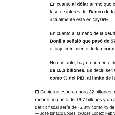
En cuanto
al dólar
afirmó que el
tasa de interés del
Banco de la
actualmente está en
12,75%.
En cuanto al tamaño de la deud
Bonilla señaló que pasó de 5
al bajo crecimiento de la
econo
No obstante, hay un aumento d
de 15,3 billones.
Es decir, ser
como % del PIB, al límite de l
El Gobierno espera ahora 32 billones 
recorte en gasto de 16,7 billones y un a
déficit fiscal sería de -5,3% como % del
— Jose Ignacio Lopez (@JoseILopez)
Febru