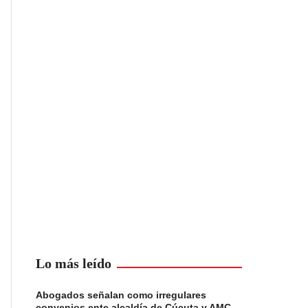
Lo más leído
Abogados señalan como irregulares
convenios ente alcaldía de Cúcuta y AMC