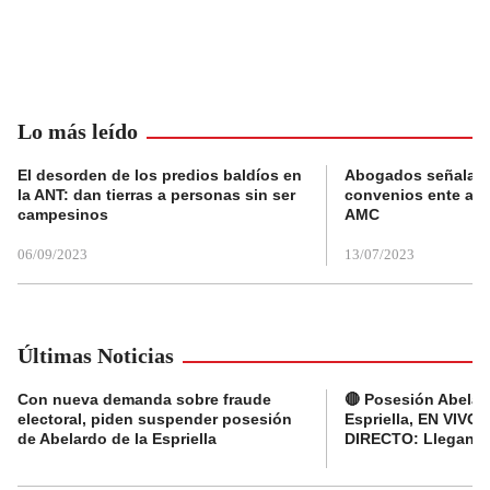
Lo más leído
El desorden de los predios baldíos en
Abogados señalan 
la ANT: dan tierras a personas sin ser
convenios ente alc
campesinos
AMC
06/09/2023
13/07/2023
Últimas Noticias
Con nueva demanda sobre fraude
🔴 Posesión Abelar
electoral, piden suspender posesión
Espriella, EN VIVO 
de Abelardo de la Espriella
DIRECTO: Llegan d