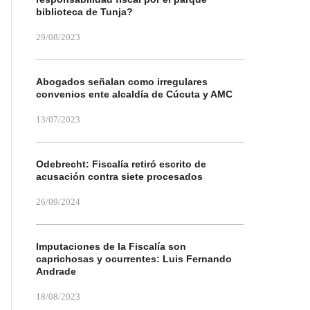
biblioteca de Tunja?
29/08/2023
Abogados señalan como irregulares
convenios ente alcaldía de Cúcuta y AMC
13/07/2023
Odebrecht: Fiscalía retiró escrito de
acusación contra siete procesados
26/09/2024
Imputaciones de la Fiscalía son
caprichosas y ocurrentes: Luis Fernando
Andrade
18/08/2023