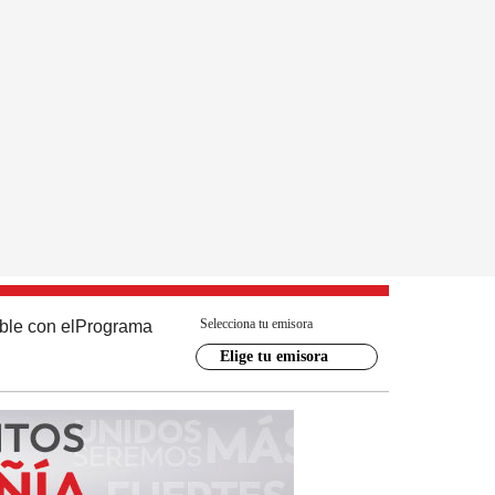
Selecciona tu emisora
ble con el
Programa
Elige tu emisora