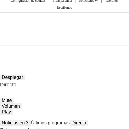
Configuración de cookies
Transparencia
Soluciones W
Teléfonos
Escríbanos
Desplegar
Directo
Mute
Volumen
Play
Noticias en 3′
Últimos programas
Directo