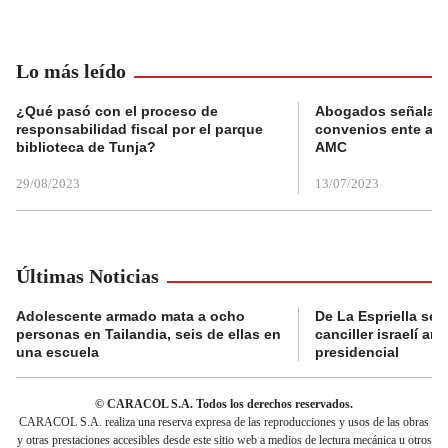
Lo más leído
¿Qué pasó con el proceso de
Abogados señalan 
responsabilidad fiscal por el parque
convenios ente alc
biblioteca de Tunja?
AMC
29/08/2023
13/07/2023
Últimas Noticias
Adolescente armado mata a ocho
De La Espriella se 
personas en Tailandia, seis de ellas en
canciller israelí a
una escuela
presidencial
© CARACOL S.A. Todos los derechos reservados.
CARACOL S.A. realiza una reserva expresa de las reproducciones y usos de las obras
y otras prestaciones accesibles desde este sitio web a medios de lectura mecánica u otros