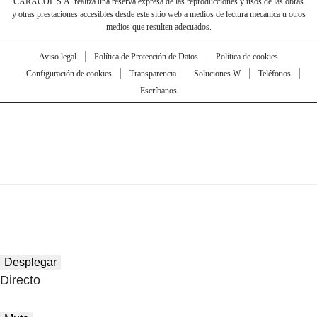
CARACOL S.A. realiza una reserva expresa de las reproducciones y usos de las obras
y otras prestaciones accesibles desde este sitio web a medios de lectura mecánica u otros
medios que resulten adecuados.
Aviso legal
Política de Protección de Datos
Política de cookies
Configuración de cookies
Transparencia
Soluciones W
Teléfonos
Escríbanos
Desplegar
Directo