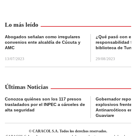
Lo más leído
Abogados señalan como irregulares
¿Qué pasó con el 
convenios ente alcaldía de Cúcuta y
responsabilidad fis
AMC
biblioteca de Tunja
13/07/2023
29/08/2023
Últimas Noticias
Conozca quiénes son los 117 presos
Gobernador reporta
trasladados por el INPEC a cárceles de
explosivos frente 
alta seguridad
Antinarcóticos en 
Guaviare
© CARACOL S.A. Todos los derechos reservados.