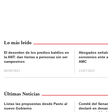
Lo más leído
El desorden de los predios baldíos en
Abogados señalan 
la ANT: dan tierras a personas sin ser
convenios ente alc
campesinos
AMC
06/09/2023
13/07/2023
Últimas Noticias
Listas las propuestas desde Pasto al
Comité del Senado 
nuevo Gobierno
declaró en desacat