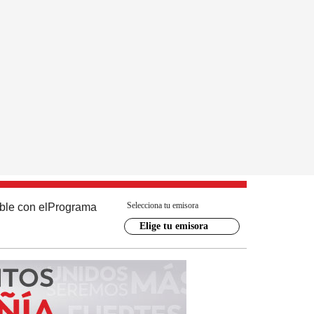
Selecciona tu emisora
ble con el
Programa
Elige tu emisora