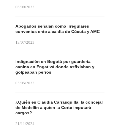
06/09/2023
Abogados señalan como irregulares
convenios ente alcaldía de Cúcuta y AMC
13/07/2023
Indignación en Bogotá por guardería
canina en Engativá donde asfixiaban y
golpeaban perros
05/05/2025
¿Quién es Claudia Carrasquilla, la concejal
de Medellín a quien la Corte imputará
cargos?
21/11/2024