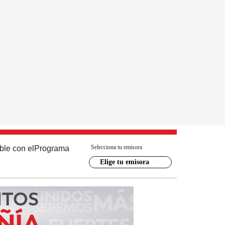
Selecciona tu emisora
ble con el
Programa
Elige tu emisora