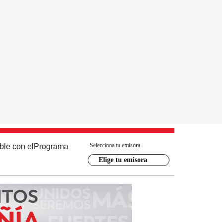
Selecciona tu emisora
ble con el
Programa
Elige tu emisora