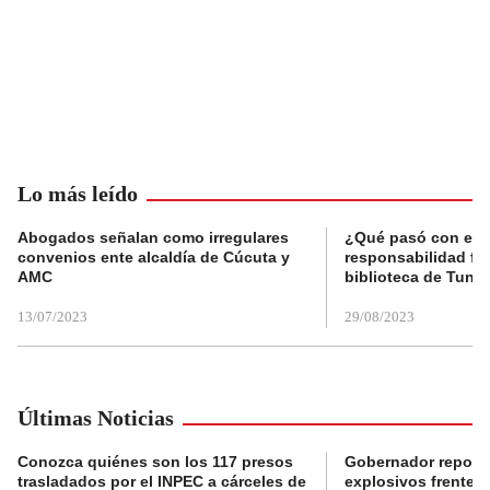
Lo más leído
Abogados señalan como irregulares
¿Qué pasó con el 
convenios ente alcaldía de Cúcuta y
responsabilidad fis
AMC
biblioteca de Tunja
13/07/2023
29/08/2023
Últimas Noticias
Conozca quiénes son los 117 presos
Gobernador reporta
trasladados por el INPEC a cárceles de
explosivos frente 