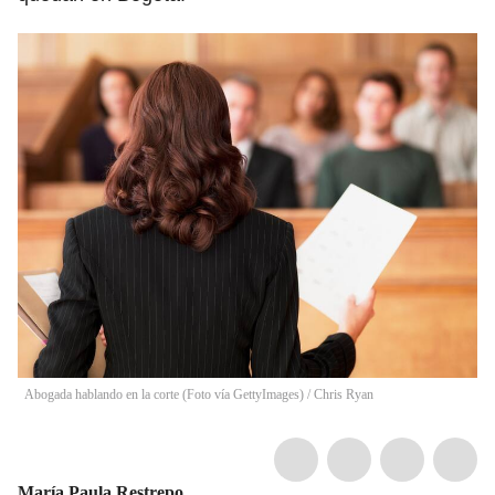
Abogada hablando en la corte (Foto vía GettyImages)
/
Chris Ryan
María Paula Restrepo