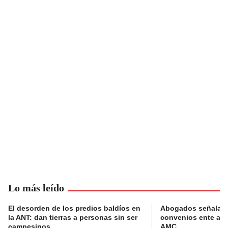
Lo más leído
El desorden de los predios baldíos en
Abogados señalan 
la ANT: dan tierras a personas sin ser
convenios ente alc
campesinos
AMC