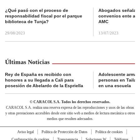
¿Qué pasó con el proceso de
Abogados señalan 
responsabilidad fiscal por el parque
convenios ente alc
biblioteca de Tunja?
AMC
29/08/2023
13/07/2023
Últimas Noticias
Rey de España es recibido con
Adolescente armad
honores a su llegada a Cali para
personas en Tailand
posesión de Abelardo de la Espriella
en una escuela
© CARACOL S.A. Todos los derechos reservados.
CARACOL S.A. realiza una reserva expresa de las reproducciones y usos de las obras
y otras prestaciones accesibles desde este sitio web a medios de lectura mecánica u otros
medios que resulten adecuados.
Aviso legal
Política de Protección de Datos
Política de cookies
Configuración de cookies
Transparencia
Soluciones W
Teléfonos