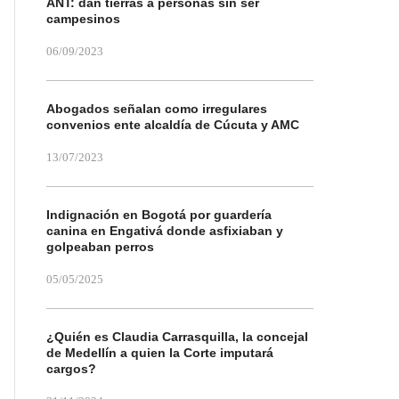
ANT: dan tierras a personas sin ser
campesinos
06/09/2023
Abogados señalan como irregulares
convenios ente alcaldía de Cúcuta y AMC
13/07/2023
Indignación en Bogotá por guardería
canina en Engativá donde asfixiaban y
golpeaban perros
05/05/2025
¿Quién es Claudia Carrasquilla, la concejal
de Medellín a quien la Corte imputará
cargos?