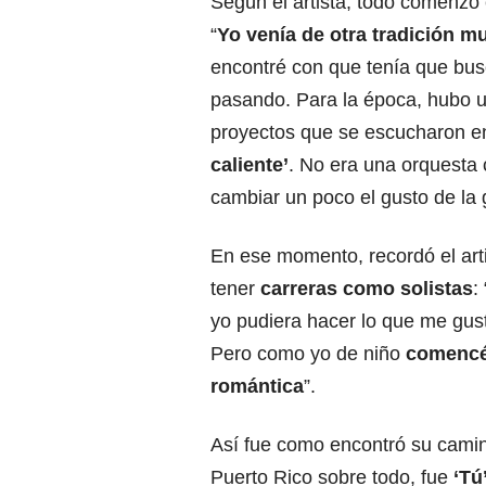
Según el artista, todo comenzó
“
Yo venía de otra tradición m
encontré con que tenía que bus
pasando. Para la época, hubo u
proyectos que se escucharon e
caliente’
. No era una orquesta 
cambiar un poco el gusto de la 
En ese momento, recordó el arti
tener
carreras como solistas
:
yo pudiera hacer lo que me gust
Pero como yo de niño
comencé
romántica
”.
Así fue como encontró su camin
Puerto Rico sobre todo, fue
‘Tú’