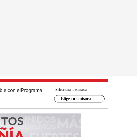
Selecciona tu emisora
ble con el
Programa
Elige tu emisora