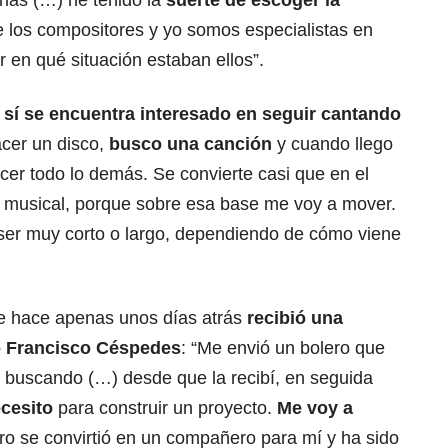
las (…) he tenido la
suerte de escoger la
e los compositores y yo somos especialistas en
r en qué situación estaban ellos”.
e
sí se encuentra interesado en seguir cantando
acer un disco,
busco una canción
y cuando llego
acer todo lo demás. Se convierte casi que en el
ón musical, porque sobre esa base me voy a mover.
ser muy corto o largo, dependiendo de cómo viene
ue hace apenas unos días atrás
recibió una
o Francisco Céspedes
: “Me envió un bolero que
y buscando (…) desde que la recibí, en seguida
ecesito
para construir un proyecto.
Me voy a
ero se convirtió en un compañero para mí y ha sido