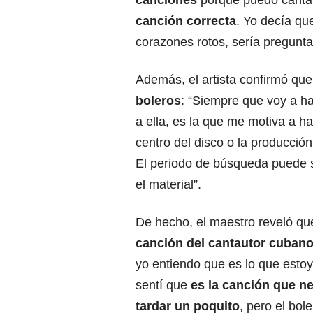
canciones
porque puedo cantar
canción correcta
. Yo decía qu
corazones rotos, sería pregunta
Además, el artista confirmó qu
boleros
: “Siempre que voy a h
a ella, es la que me motiva a h
centro del disco o la producci
El periodo de búsqueda puede 
el material”.
De hecho, el maestro reveló q
canción del cantautor cuban
yo entiendo que es lo que esto
sentí que
es la canción que n
tardar un poquito
, pero el bol