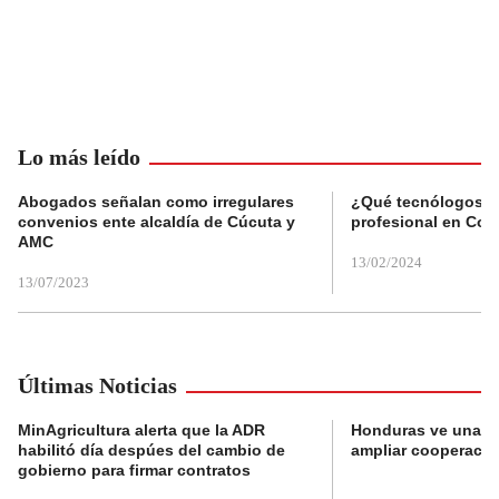
Lo más leído
Abogados señalan como irregulares
¿Qué tecnólogos re
convenios ente alcaldía de Cúcuta y
profesional en Col
AMC
13/02/2024
13/07/2023
Últimas Noticias
MinAgricultura alerta que la ADR
Honduras ve una o
habilitó día despúes del cambio de
ampliar cooperaci
gobierno para firmar contratos