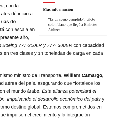
a, con la
Más información
ates dé inicio a
“Es un sueño cumplido”: piloto
rias de
colombiano que llegó a Emirates
tá
con escala en
Airlines
l presente año,
es
Boeing 777-200LR y 777- 300ER
con capacidad
s en tres clases y 14 toneladas de carga en cada
l mismo ministro de Transporte,
William Camargo
,
ad aérea del país, asegurando que “fortalece los
con el mundo árabe.
Esta alianza potenciará el
sión, impulsando el desarrollo económico del país
y
 como destino global. Estamos comprometidos en
ue impulsen el crecimiento y la integración