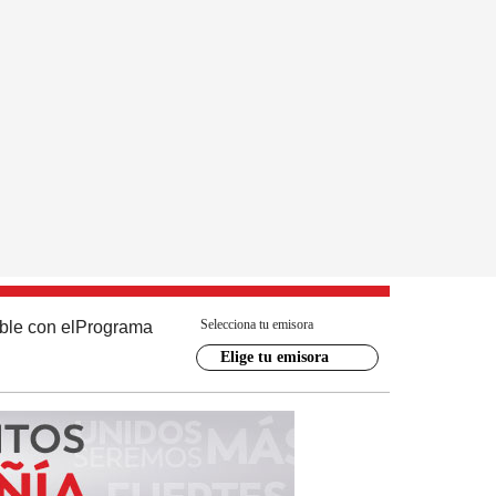
Selecciona tu emisora
ble con el
Programa
Elige tu emisora