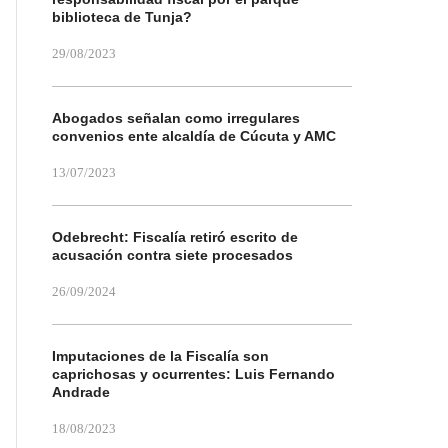
biblioteca de Tunja?
29/08/2023
Abogados señalan como irregulares
convenios ente alcaldía de Cúcuta y AMC
13/07/2023
Odebrecht: Fiscalía retiró escrito de
acusación contra siete procesados
26/09/2024
Imputaciones de la Fiscalía son
caprichosas y ocurrentes: Luis Fernando
Andrade
18/08/2023