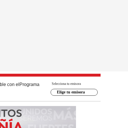
Selecciona tu emisora
ble con el
Programa
Elige tu emisora