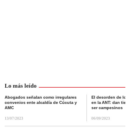
Lo más leído
Abogados señalan como irregulares
El desorden de los
convenios ente alcaldía de Cúcuta y
en la ANT: dan tier
AMC
ser campesinos
13/07/2023
06/09/2023