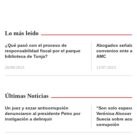
Lo más leído
¿Qué pasó con el proceso de
Abogados señalan 
responsabilidad fiscal por el parque
convenios ente alc
biblioteca de Tunja?
AMC
29/08/2023
13/07/2023
Últimas Noticias
Un juez y exzar anticorrupción
“Son solo especula
denunciaron al presidente Petro por
Verónica Alcocer a 
instigación a delinquir
Suecia sobre acus
corrupción