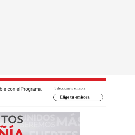
Selecciona tu emisora
ble con el
Programa
Elige tu emisora