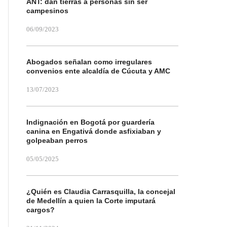
ANT: dan tierras a personas sin ser
campesinos
06/09/2023
Abogados señalan como irregulares
convenios ente alcaldía de Cúcuta y AMC
13/07/2023
Indignación en Bogotá por guardería
canina en Engativá donde asfixiaban y
golpeaban perros
05/05/2025
¿Quién es Claudia Carrasquilla, la concejal
de Medellín a quien la Corte imputará
cargos?